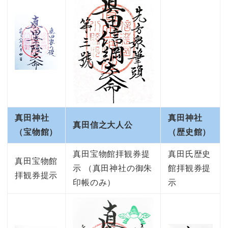
真田神社
真田神社
真田信之大人公
（宝物館）
（歴史館）
真田宝物館拝観券提
真田氏歴史
真田宝物館
示 （真田神社の御朱
館拝観券提
拝観券提示
印帳のみ）
示