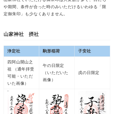
や期間、条件が合った時のみいただけるいわゆる「限
定御朱印」も少なくありません。
山家神社 摂社
浄定社
駒形稲荷
子安社
四阿山開山之
午の日限定
祖 （通年拝受
（いただいた
戌の日限定
可能・いただ
画像）
いた画像）