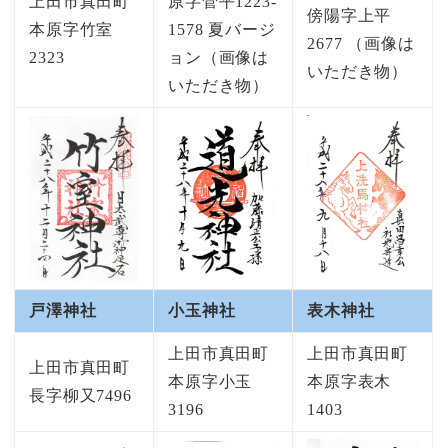
上田市真田町
原字菅平1223-
傍陽字上平
本原字竹室
1578 夏バージ
2677 （画像は
2323
ョン（画像は
いただき物）
いただき物）
戸澤神社
小玉神社
表木神社
上田市真田町
上田市真田町
上田市真田町
本原字小玉
本原字表木
長字柳又7496
3196
1403