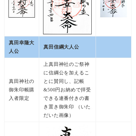
真田幸隆大
真田信綱大人公
人公
上真田神社のご祭神
に信綱公を加えるこ
真田神社の
とに賛同し、記帳
御朱印帳購
&500円お納めで拝受
入者限定
できる連番付きの書
き置き御朱印 （いた
だいた画像）