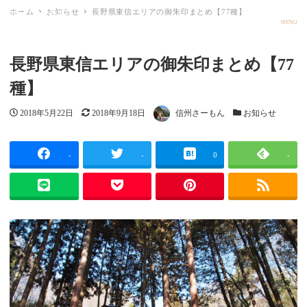
ホーム
お知らせ
長野県東信エリアの御朱印まとめ【77種】
ごしゅメモ
MENU
長野県東信エリアの御朱印まとめ【77
種】
投稿日
更新日
著者
カテゴリー
2018年5月22日
2018年9月18日
信州さーもん
お知らせ
-
-
0
-