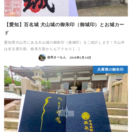
【愛知】百名城 犬山城の御朱印（御城印）とお城カー
ド
愛知県犬山市にある犬山城の御朱印（後城印）をご紹介します！犬山市
は名古屋方面、岐阜方面からもアクセス […]
信州さーもん
2020年1月14日
兵庫県の御朱印