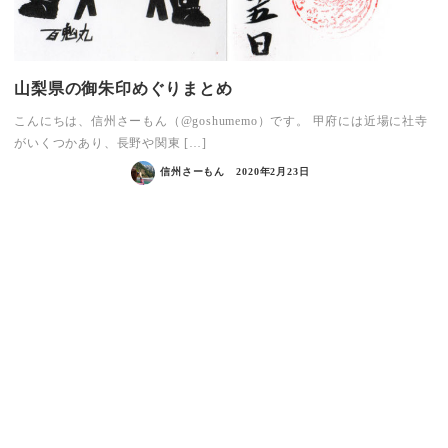
山梨県の御朱印めぐりまとめ
こんにちは、信州さーもん（@goshumemo）です。 甲府には近場に社寺
がいくつかあり、長野や関東 […]
信州さーもん
2020年2月23日