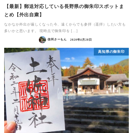
【最新】郵送対応している長野県の御朱印スポットま
とめ【外出自粛】
なかなか外出が厳しくなった今、遠くからでも参拝（遥拝）したい方も
多いかと思います。 現時点で御朱印を […]
信州さーもん
2020年4月28日
高知県の御朱印