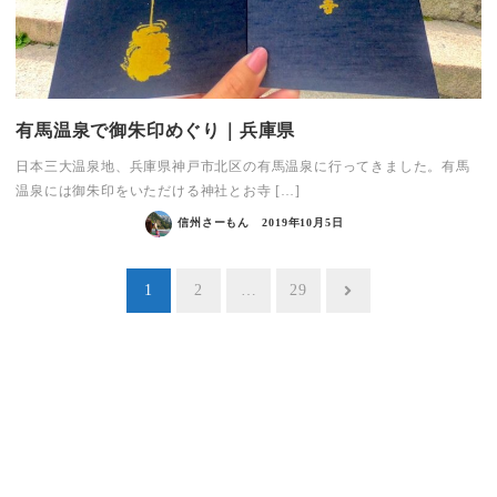
有馬温泉で御朱印めぐり｜兵庫県
日本三大温泉地、兵庫県神戸市北区の有馬温泉に行ってきました。有馬
温泉には御朱印をいただける神社とお寺 […]
信州さーもん
2019年10月5日
投
1
2
…
29
稿
ナ
ビ
ゲ
ー
シ