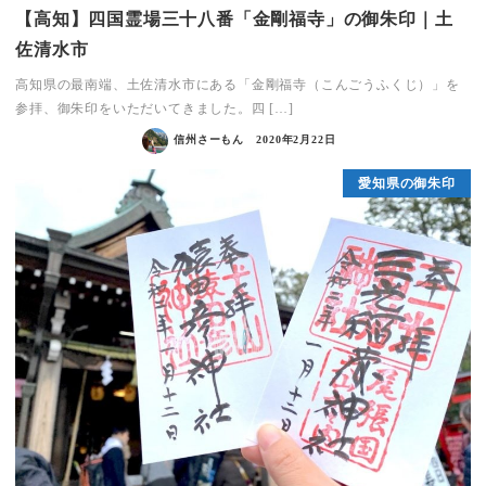
【高知】四国霊場三十八番「金剛福寺」の御朱印｜土
佐清水市
高知県の最南端、土佐清水市にある「金剛福寺（こんごうふくじ）」を
参拝、御朱印をいただいてきました。四 […]
信州さーもん
2020年2月22日
愛知県の御朱印