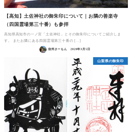
【高知】土佐神社の御朱印について｜お隣の善楽寺
（四国霊場第三十番）も参拝
高知県高知市の一ノ宮「土佐神社」とその御朱印についてご紹介しま
す。 またお隣にある四国霊場第三十番の […]
信州さーもん
2020年3月5日
山梨県の御朱印