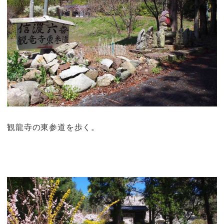
観龍寺の東参道を歩く。