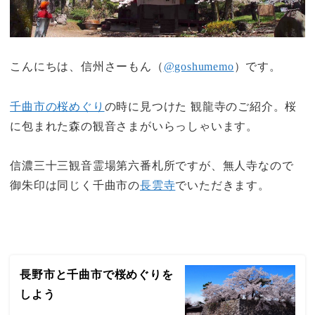
こんにちは、信州さーもん（
@goshumemo
）です。
千曲市の桜めぐり
の時に見つけた 観龍寺のご紹介。桜
に包まれた森の観音さまがいらっしゃいます。
信濃三十三観音霊場第六番札所ですが、無人寺なので
御朱印は同じく千曲市の
長雲寺
でいただきます。
長野市と千曲市で桜めぐりを
しよう