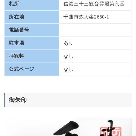
札所
信濃三十三観音霊場第六番
所在地
千曲市森大峯2650-1
電話番号
駐車場
あり
拝観料
なし
公式ページ
なし
御朱印