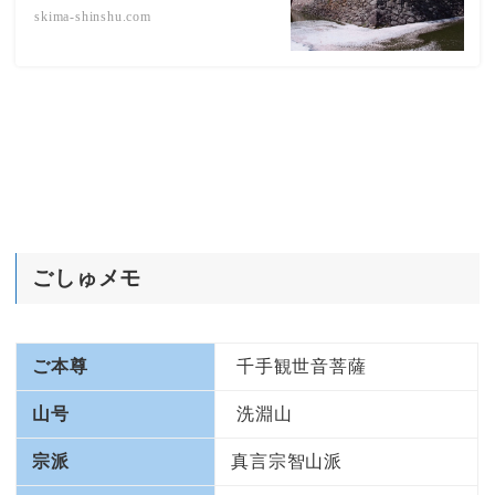
skima-shinshu.com
ごしゅメモ
ご本尊
千手観世音菩薩
山号
洗淵山
宗派
真言宗智山派