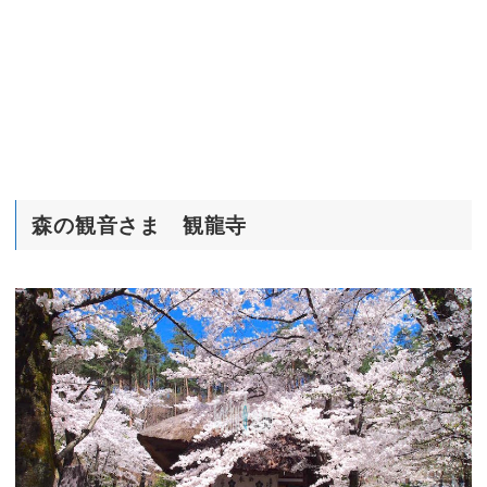
森の観音さま 観龍寺