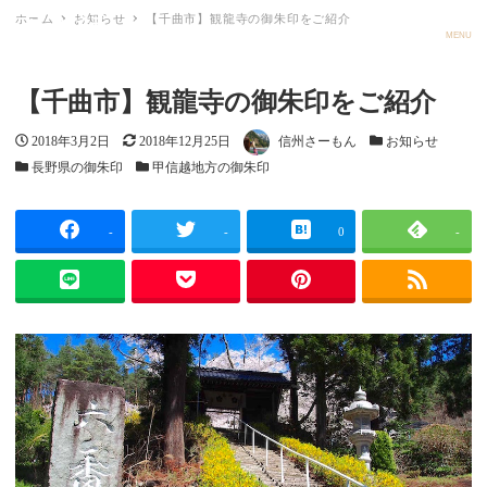
ホーム
お知らせ
【千曲市】観龍寺の御朱印をご紹介
ごしゅメモ
MENU
【千曲市】観龍寺の御朱印をご紹介
投稿日
更新日
著者
カテゴリー
2018年3月2日
2018年12月25日
信州さーもん
お知らせ
カテゴリー
カテゴリー
長野県の御朱印
甲信越地方の御朱印
-
-
0
-