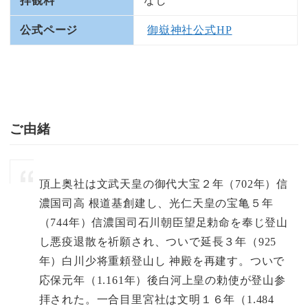
拝観料
なし
公式ページ
御嶽神社公式HP
ご由緒
頂上奥社は文武天皇の御代大宝２年（702年）信
濃国司高 根道基創建し、光仁天皇の宝亀５年
（744年）信濃国司石川朝臣望足勅命を奉じ登山
し悪疫退散を祈願され、ついで延長３年（925
年）白川少将重頼登山し 神殿を再建す。ついで
応保元年（1.161年）後白河上皇の勅使が登山参
拝された。一合目里宮社は文明１６年（1.484