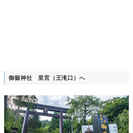
御嶽神社 里宮（王滝口）へ