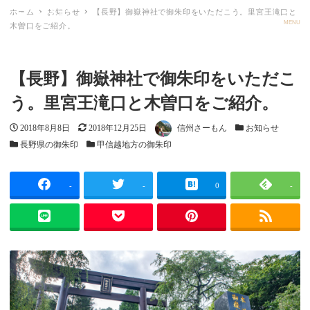
ホーム
お知らせ
【長野】御嶽神社で御朱印をいただこう。里宮王滝口と
ごしゅメモ
MENU
木曽口をご紹介。
【長野】御嶽神社で御朱印をいただこ
う。里宮王滝口と木曽口をご紹介。
投稿日
更新日
著者
カテゴリー
2018年8月8日
2018年12月25日
信州さーもん
お知らせ
カテゴリー
カテゴリー
長野県の御朱印
甲信越地方の御朱印
-
-
0
-