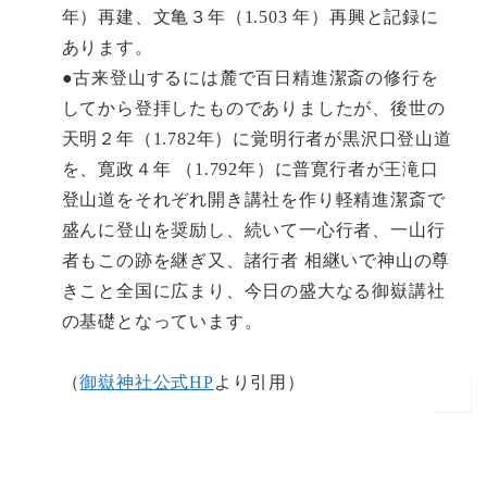
年）再建、文亀３年（1.503 年）再興と記録に
あります。
●古来登山するには麓で百日精進潔斎の修行を
してから登拝したものでありましたが、後世の
天明２年（1.782年）に覚明行者が黒沢口登山道
を、寛政４年 （1.792年）に普寛行者が王滝口
登山道をそれぞれ開き講社を作り軽精進潔斎で
盛んに登山を奨励し、続いて一心行者、一山行
者もこの跡を継ぎ又、諸行者 相継いで神山の尊
きこと全国に広まり、今日の盛大なる御嶽講社
の基礎となっています。
（
御嶽神社公式HP
より引用）