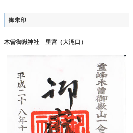
御朱印
木曽御嶽神社 里宮（大滝口）