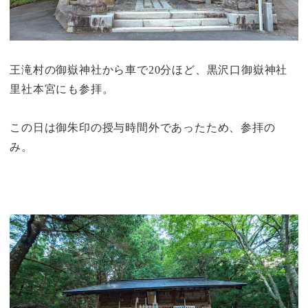
王滝村の御嶽神社から車で20分ほど、
黒沢口御嶽神社
里社本宮
にも参拝。
この日は御朱印の授与時間外であったため、参拝の
み。