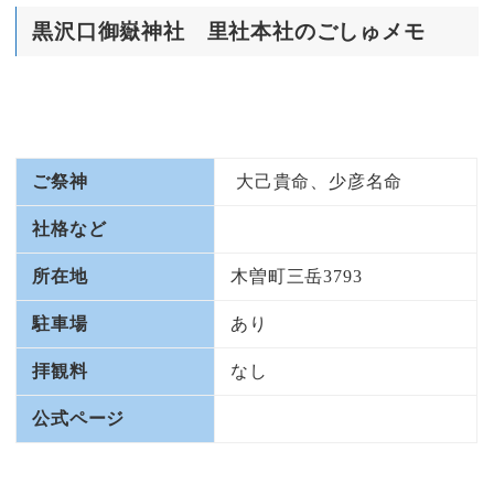
黒沢口御嶽神社 里社本社のごしゅメモ
ご祭神
大己貴命、少彦名命
社格など
所在地
木曽町三岳3793
駐車場
あり
拝観料
なし
公式ページ