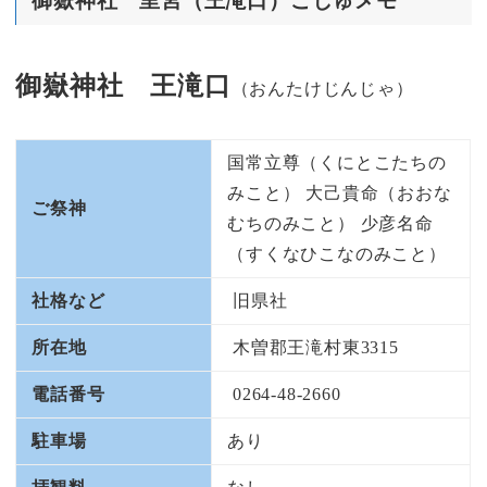
御嶽神社 里宮（王滝口）ごしゅメモ
御嶽神社 王滝口
（おんたけじんじゃ）
国常立尊（くにとこたちの
みこと） 大己貴命（おおな
ご祭神
むちのみこと） 少彦名命
（すくなひこなのみこと）
社格など
旧県社
所在地
木曽郡王滝村東3315
電話番号
0264-48-2660
駐車場
あり