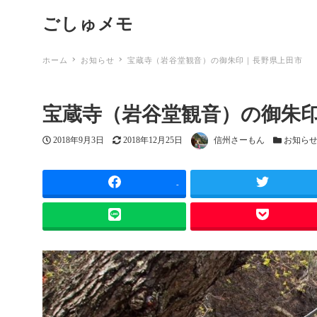
ごしゅメモ
ホーム
お知らせ
宝蔵寺（岩谷堂観音）の御朱印｜長野県上田市
宝蔵寺（岩谷堂観音）の御朱
投稿日
更新日
著者
カテゴリー
2018年9月3日
2018年12月25日
信州さーもん
お知ら
-