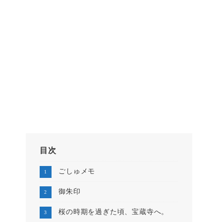
目次
ごしゅメモ
御朱印
桜の時期を過ぎた頃、宝蔵寺へ。