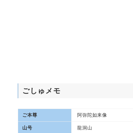
ごしゅメモ
ご本尊
阿弥陀如来像
山号
龍洞山