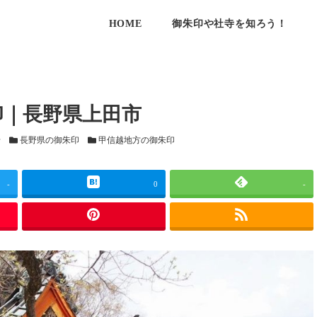
HOME
御朱印や社寺を知ろう！
印｜長野県上田市
カテゴリー
カテゴリー
せ
長野県の御朱印
甲信越地方の御朱印
-
0
-