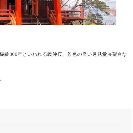
樹齢800年といわれる義仲桜、景色の良い月見堂展望台な
。