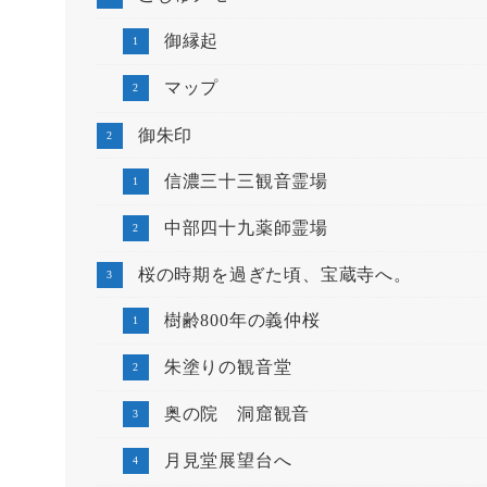
御縁起
マップ
御朱印
信濃三十三観音霊場
中部四十九薬師霊場
桜の時期を過ぎた頃、宝蔵寺へ。
樹齢800年の義仲桜
朱塗りの観音堂
奥の院 洞窟観音
月見堂展望台へ