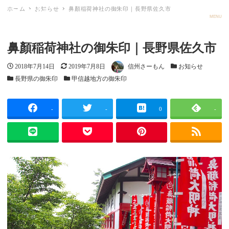
ホーム
お知らせ
鼻顏稲荷神社の御朱印｜長野県佐久市
ごしゅメモ
MENU
鼻顏稲荷神社の御朱印｜長野県佐久市
投稿日
更新日
著者
カテゴリー
2018年7月14日
2019年7月8日
信州さーもん
お知らせ
カテゴリー
カテゴリー
長野県の御朱印
甲信越地方の御朱印
-
-
0
-