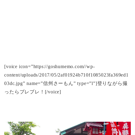
[voice icon=”https://goshumemo.com//wp-
content/uploads/2017/05/2af01924b710f1085023fa369ed1
03dc.jpg” name=”信州さーもん” type=”l”]登りながら撮
ったらブレブレ！[/voice]