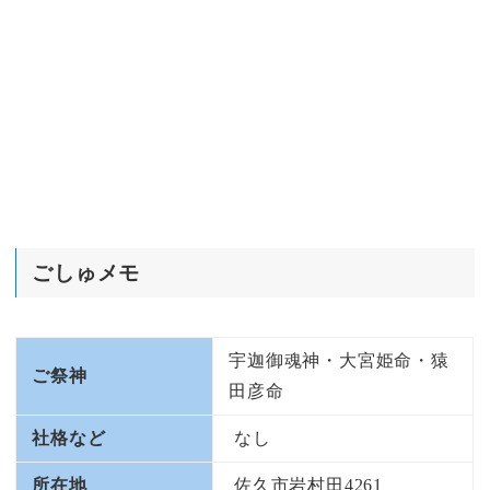
ごしゅメモ
宇迦御魂神・大宮姫命・猿
ご祭神
田彦命
社格など
なし
所在地
佐久市岩村田4261