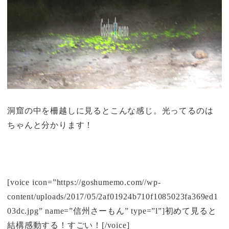
洞窟の中を柵越しに見るとこんな感じ。光ってるのは
ちゃんと分かります！
[voice icon=”https://goshumemo.com//wp-
content/uploads/2017/05/2af01924b710f1085023fa369ed1
03dc.jpg” name=”信州さーもん” type=”l”]初めて見ると
結構感動する！すごい！[/voice]