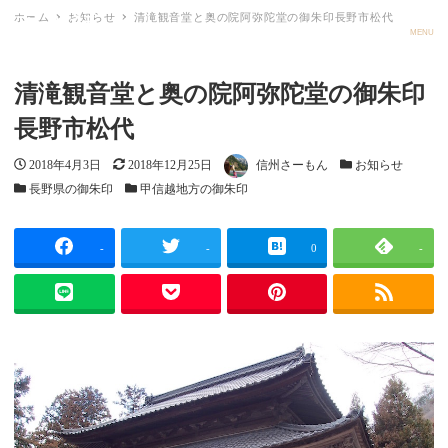
ホーム
お知らせ
清滝観音堂と奥の院阿弥陀堂の御朱印長野市松代
ごしゅメモ
MENU
清滝観音堂と奥の院阿弥陀堂の御朱印
長野市松代
投稿日
更新日
著者
カテゴリー
2018年4月3日
2018年12月25日
信州さーもん
お知らせ
カテゴリー
カテゴリー
長野県の御朱印
甲信越地方の御朱印
-
-
0
-