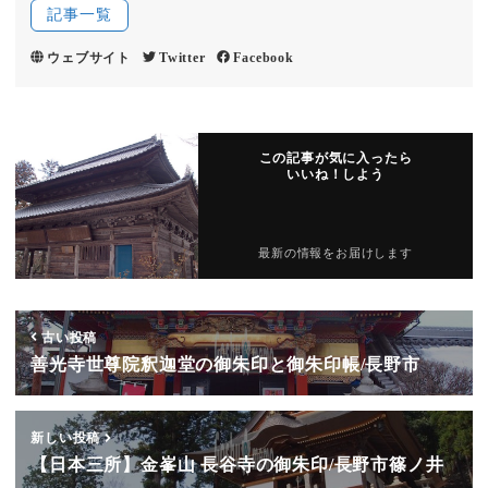
記事一覧
ウェブサイト
Twitter
Facebook
この記事が気に入ったら
いいね！しよう
最新の情報をお届けします
古い投稿
善光寺世尊院釈迦堂の御朱印と御朱印帳/長野市
新しい投稿
【日本三所】金峯山 長谷寺の御朱印/長野市篠ノ井