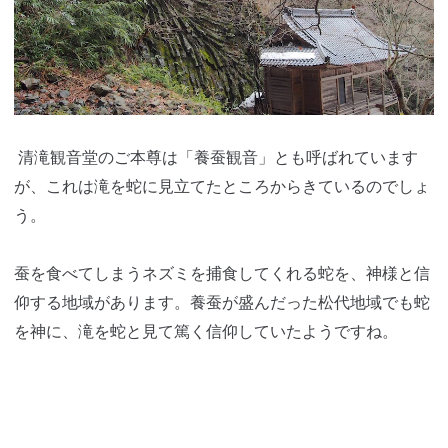
清滝観音堂のご本尊は「養蚕観音」とも呼ばれています
が、これは滝を蛇に見立てたところからきているのでしょ
う。
蚕を食べてしまうネズミを捕食してくれる蛇を、神様と信
仰する地域があります。養蚕が盛んだった松代地域でも蛇
を神に、滝を蛇と見て篤く信仰していたようですね。