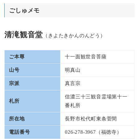
ごしゅメモ
清滝観音堂
（きよたきかんのんどう）
ご本尊
十一面観世音菩薩
山号
明真山
宗派
真言宗
信濃三十三観音霊場第十一
札所
番札所
所在地
長野市松代町東条菅間
電話番号
026-278-3967（福徳寺）