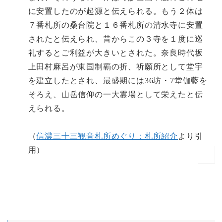
に安置したのが起源と伝えられる。もう２体は
７番札所の桑台院と１６番札所の清水寺に安置
されたと伝えられ、昔からこの３寺を１度に巡
礼するとご利益が大きいとされた。奈良時代坂
上田村麻呂が東国制覇の折、祈願所として堂宇
を建立したとされ、最盛期には36坊・7堂伽藍を
そろえ、山岳信仰の一大霊場として栄えたと伝
えられる。
（
信濃三十三観音札所めぐり：札所紹介
より引
用）