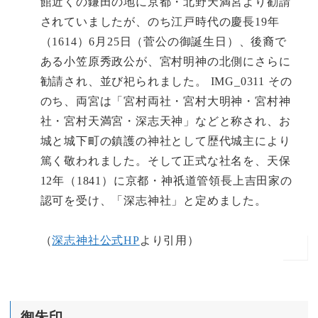
館近くの鎌田の地に京都・北野天満宮より勧請
されていましたが、のち江戸時代の慶長19年
（1614）6月25日（菅公の御誕生日）、後裔で
ある小笠原秀政公が、宮村明神の北側にさらに
勧請され、並び祀られました。 IMG_0311 その
のち、両宮は「宮村両社・宮村大明神・宮村神
社・宮村天満宮・深志天神」などと称され、お
城と城下町の鎮護の神社として歴代城主により
篤く敬われました。そして正式な社名を、天保
12年（1841）に京都・神祇道管領長上吉田家の
認可を受け、「深志神社」と定めました。
（
深志神社公式HP
より引用）
御朱印