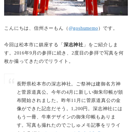
こんにちは、信州さーもん（
@goshumemo
）です。
今回は松本市に鎮座する「
深志神社
」をご紹介しま
す。2016年9月の参拝に続き、2度目の参拝で写真を何
枚か撮ってきたのでリライト。
長野県松本市の深志神社。ご祭神は建御名方神
と菅原道真公。今年の4月に新しい御朱印帳が頒
布開始されました。昨年11月に菅原道真公の金
像ができた記念だそう。1,200円。深志神社には
もう一冊、牛車デザインの御朱印帳もありま
す。写真も撮れたのでごしゅメモ記事をリライ