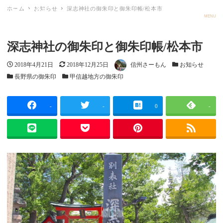
ホーム
お知らせ
深志神社の御朱印と御朱印帳/松本市
ごしゅメモ
MENU
深志神社の御朱印と御朱印帳/松本市
投稿日
更新日
著者
カテゴリー
2018年4月21日
2018年12月25日
信州さーもん
お知らせ
カテゴリー
カテゴリー
長野県の御朱印
甲信越地方の御朱印
-
-
0
-