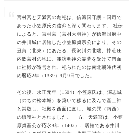
宮村宮と天満宮の創祀は、信濃国守護・国司で
あった小笠原氏の信仰と深く関わります。 社伝
によると、宮村宮（宮村大明神）が信濃国府中
の井川城に居館した小笠原貞宗公により、その
丑寅（北東）にあたる、長沢川の北端、捧荘庄
内郷宮村の地に、諏訪明神の霊夢を受けて南面
に社殿が造営され、祀られたのは南北朝時代初
め暦応2年（1339）9月9日でした。
その後、永正元年（1504）小笠原氏は、深志城
（のちの松本城）を築いて移るに及んで産土神
と崇敬し、社殿を西面に直し、城の巽（南西）
の鎮護神とされました。 一方、天満宮は、小笠
原貞基公が応永9年（1402）、居館である井川