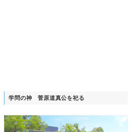
学問の神 菅原道真公を祀る