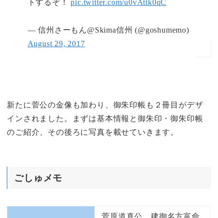
トするぞ！
pic.twitter.com/u0vAttk0qC
— 信州さーもん@Skima信州 (@goshumemo)
August 29, 2017
新たに菅公の金像も加わり、御朱印帳も２冊目がデザ
インされました。まずは基本情報と御朱印・御朱印帳
のご紹介、その後ろに写真を載せていきます。
ごしゅメモ
菅原道真公、建御名方富命