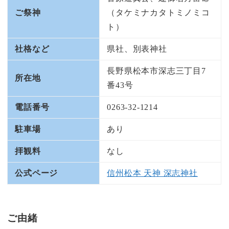
ご祭神
（タケミナカタトミノミコ
ト）
社格など
県社、別表神社
長野県松本市深志三丁目7
所在地
番43号
電話番号
0263-32-1214
駐車場
あり
拝観料
なし
公式ページ
信州松本 天神 深志神社
ご由緒