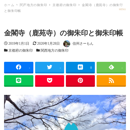
ホーム
関西地方の御朱印
京都府の御朱印
金閣寺（鹿苑寺）の御朱印
ごしゅメモ
MENU
と御朱印帳
金閣寺（鹿苑寺）の御朱印と御朱印帳
投稿日
更新日
著者
2019年1月1日
2020年1月28日
信州さーもん
カテゴリー
カテゴリー
京都府の御朱印
関西地方の御朱印
-
-
0
-