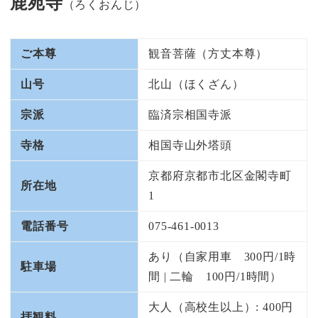
鹿苑寺
（ろくおんじ）
ご本尊
観音菩薩（方丈本尊）
山号
北山（ほくざん）
宗派
臨済宗相国寺派
寺格
相国寺山外塔頭
京都府京都市北区金閣寺町
所在地
1
電話番号
075-461-0013
あり（自家用車 300円/1時
駐車場
間 | 二輪 100円/1時間）
大人（高校生以上）: 400円
拝観料