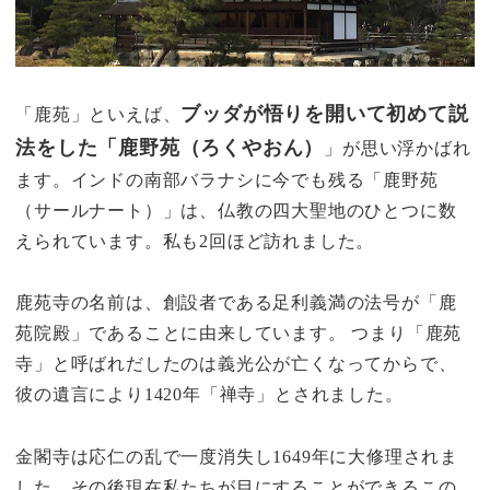
ブッダが悟りを開いて初めて説
「鹿苑」といえば、
法をした「鹿野苑（ろくやおん）
」が思い浮かばれ
ます。インドの南部バラナシに今でも残る「鹿野苑
（サールナート）」は、仏教の四大聖地のひとつに数
えられています。私も2回ほど訪れました。
鹿苑寺の名前は、創設者である足利義満の法号が「鹿
苑院殿」であることに由来しています。 つまり「鹿苑
寺」と呼ばれだしたのは義光公が亡くなってからで、
彼の遺言により1420年「禅寺」とされました。
金閣寺は応仁の乱で一度消失し1649年に大修理されま
した。その後現在私たちが目にすることができるこの