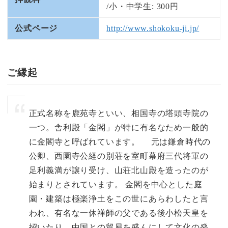
/小・中学生: 300円
公式ページ
http://www.shokoku-ji.jp/
ご縁起
正式名称を鹿苑寺といい、相国寺の塔頭寺院の
一つ。舎利殿「金閣」が特に有名なため一般的
に金閣寺と呼ばれています。 元は鎌倉時代の
公卿、西園寺公経の別荘を室町幕府三代将軍の
足利義満が譲り受け、山荘北山殿を造ったのが
始まりとされています。 金閣を中心とした庭
園・建築は極楽浄土をこの世にあらわしたと言
われ、有名な一休禅師の父である後小松天皇を
招いたり、中国との貿易を盛んにして文化の発