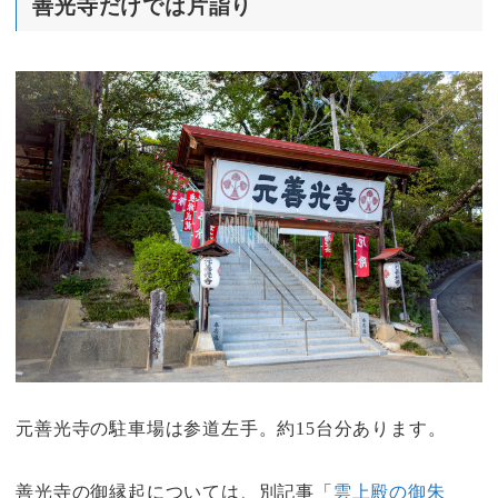
善光寺だけでは片詣り
元善光寺の駐車場は参道左手。約15台分あります。
善光寺の御縁起については、別記事「
雲上殿の御朱