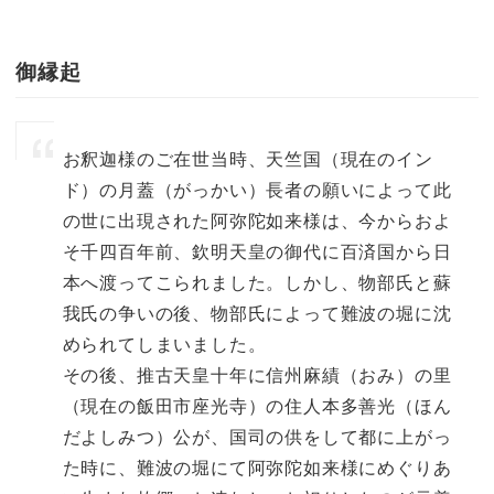
御縁起
お釈迦様のご在世当時、天竺国（現在のイン
ド）の月蓋（がっかい）長者の願いによって此
の世に出現された阿弥陀如来様は、今からおよ
そ千四百年前、欽明天皇の御代に百済国から日
本へ渡ってこられました。しかし、物部氏と蘇
我氏の争いの後、物部氏によって難波の堀に沈
められてしまいました。
その後、推古天皇十年に信州麻績（おみ）の里
（現在の飯田市座光寺）の住人本多善光（ほん
だよしみつ）公が、国司の供をして都に上がっ
た時に、難波の堀にて阿弥陀如来様にめぐりあ