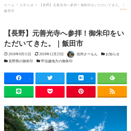
ホーム
お知らせ
【長野】元善光寺へ参拝！御朱印をいただいてきた。｜
ごしゅメモ
MENU
飯田市
【長野】元善光寺へ参拝！御朱印をい
ただいてきた。｜飯田市
投稿日
更新日
著者
カテゴリー
2018年9月11日
2018年12月25日
信州さーもん
お知らせ
カテゴリー
カテゴリー
長野県の御朱印
甲信越地方の御朱印
-
-
0
-