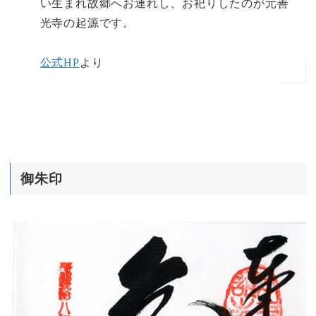
い生まれ故郷へお連れし、お祀りしたのが元善
光寺の起源です。
公式HP
より
御朱印