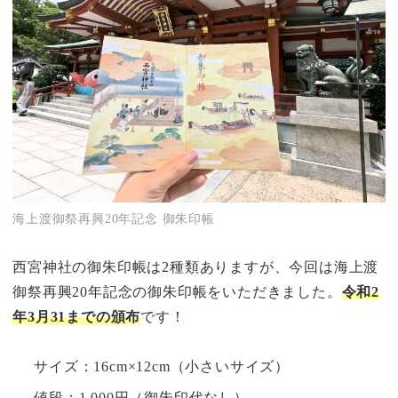
海上渡御祭再興20年記念 御朱印帳
西宮神社の御朱印帳は2種類ありますが、今回は海上渡
御祭再興20年記念の御朱印帳をいただきました。
令和2
年3月31までの頒布
です！
サイズ：16cm×12cm（小さいサイズ）
値段：1,000円（御朱印代なし）