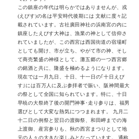
この鎮座の年代は明らかではありませんが、戎
(えびす)の名は平安時代後期には 文献に度々記
載されています。古社廣田神社の浜南宮の内に
鎮座したえびす大神は、漁業の神として信仰さ
れていましたが、この西宮は西国街道の宿場町
としても開け、市が立ち、やがて市の神、そし
て商売繁盛の神様として、灘五郷の一つ西宮郷
の銘酒と共に、隆盛を極めるようになります。
現在では一月九日、十日、十一日の｢十日えび
す｣には百万人に及ぶ参拝者で賑い、阪神間最大
の祭として全国に知られています。特に、十日
早暁の大祭終了後の開門神事･走り参りは、福男
選びとして大変な熱気につつまれます。 九月二
十二日の例祭と翌日の渡御祭、和田岬までの海
上渡御、産宮参りも、秋の西宮まつりとして地
元の人々の大きな楽しみとなっています。 通称