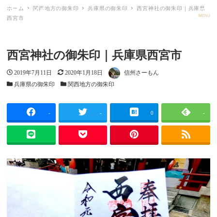
ホーム
関西地方の御朱印
兵庫県の御朱印
西宮神社の御朱印｜兵庫県
ごしゅメモ
MENU
西宮市
西宮神社の御朱印｜兵庫県西宮市
投稿日
更新日
著者
2019年7月11日
2020年1月18日
信州さーもん
カテゴリー
カテゴリー
兵庫県の御朱印
関西地方の御朱印
-
-
0
-